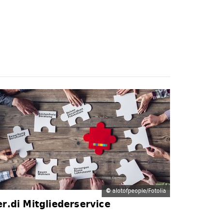
©
alotofpeople/Fotolia
er.di Mitgliederservice