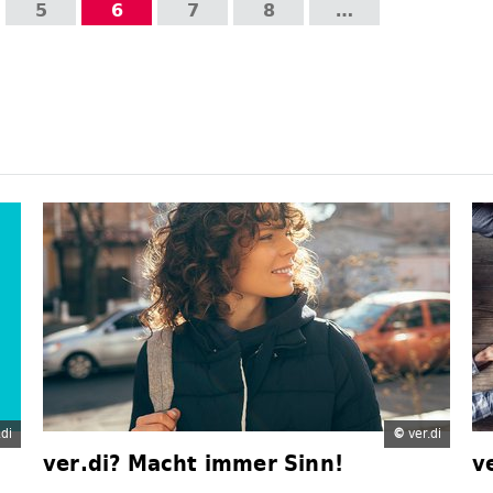
5
6
7
8
…
di
©
ver.di
ver.di? Macht immer Sinn!
v