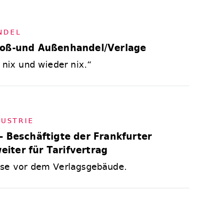
DEL
roß-und Außenhandel/Verlage
 nix und wieder nix.“
US­TRIE
- Beschäftigte der Frankfurter
iter für Tarifvertrag
use vor dem Verlagsgebäude.