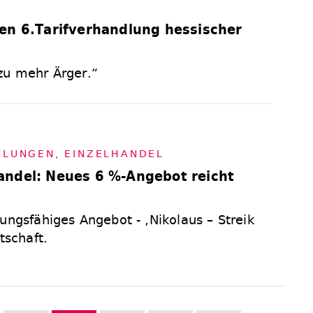
L
en 6.Tarifverhandlung hessischer
zu mehr Ärger.“
D­LUN­GEN
,
EIN­ZEL­HAN­DEL
andel: Neues 6 %-Angebot reicht
ungsfähiges Angebot - ‚Nikolaus – Streik
tschaft.