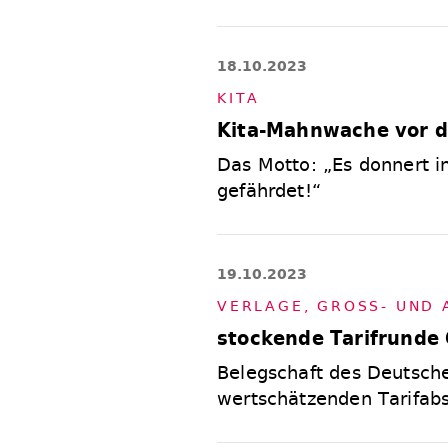
18.10.2023
KI­TA
Kita-Mahnwache vor 
Das Motto: „Es donnert i
gefährdet!“
19.10.2023
VER­LA­GE
,
GROSS- UND AU
stockende Tarifrunde
Belegschaft des Deutsche
wertschätzenden Tarifabs