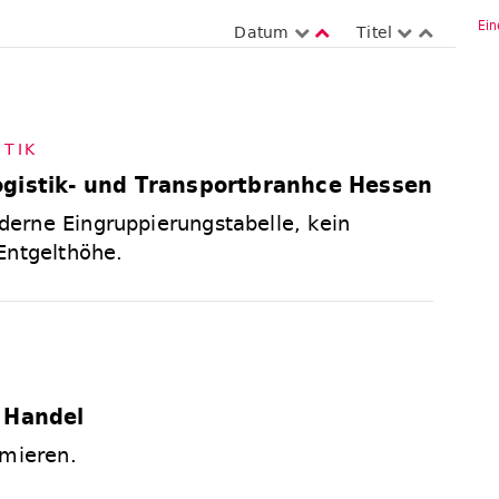
Ein
Datum
Titel
­TIK
ogistik- und Transportbranhce Hessen
erne Eingruppierungstabelle, kein
Entgelthöhe.
L
 Handel
rmieren.