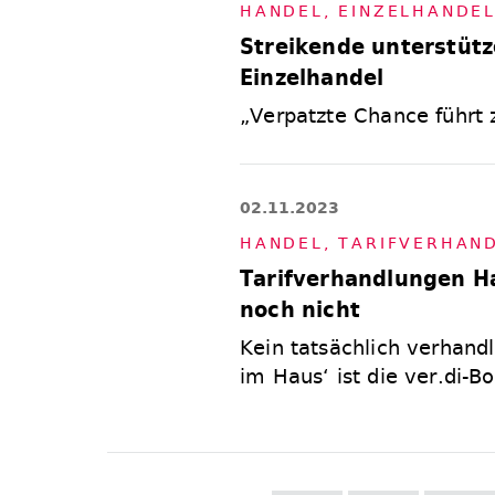
HAN­DEL
,
EIN­ZEL­HAN­DE
Streikende unterstütz
Einzelhandel
„Verpatzte Chance führt 
02.11.2023
HAN­DEL
,
TA­RIF­VER­HAN
Tarifverhandlungen H
noch nicht
Kein tatsächlich verhandl
im Haus‘ ist die ver.di-Bo