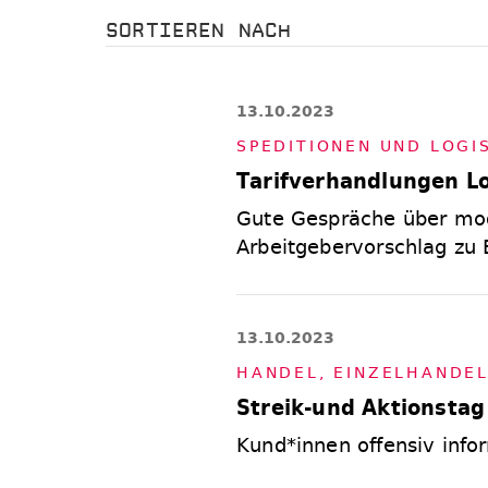
SORTIEREN NACH
13.10.2023
SPE­DI­TIO­NEN UND LO­GIS
Tarifverhandlungen L
Gute Gespräche über mod
Arbeitgebervorschlag zu 
13.10.2023
HAN­DEL
,
EIN­ZEL­HAN­DE
Streik-und Aktionstag
Kund*innen offensiv info