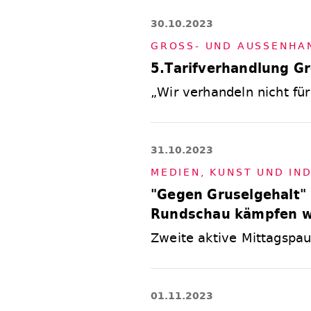
30.10.2023
GROSS- UND AU­SSEN­HAN­
5.Tarifverhandlung G
„Wir verhandeln nicht für
31.10.2023
ME­DIEN, KUNST UND IN­D
"Gegen Gruselgehalt" 
Rundschau kämpfen we
Zweite aktive Mittagspa
01.11.2023