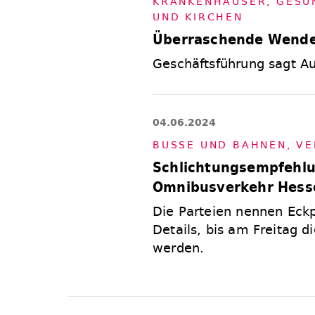
KRAN­KEN­HÄU­SER
,
GE­SU
UND KIR­CHEN
Überraschende Wende 
Geschäftsführung sagt A
04.06.2024
BUS­SE UND BAH­NEN
,
VE
Schlichtungsempfehlu
Omnibusverkehr Hess
Die Parteien nennen Eckp
Details, bis am Freitag 
werden.