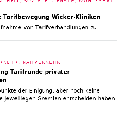
ND­HEIT, SO­ZIA­LE DIENS­TE, WOHL­FAHRT
Tarifbewegung Wicker-Kliniken
ufnahme von Tarifverhandlungen zu.
R­KEHR
,
NAH­VER­KEHR
ng Tarifrunde privater
en
unkte der Einigung, aber noch keine
die jeweiliegen Gremien entscheiden haben