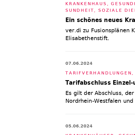
KRAN­KEN­HAUS
,
GE­SUND­
SUND­HEIT, SO­ZIA­LE D
Ein schönes neues Kr
ver.di zu Fusionsplänen 
Elisabethenstift.
07.06.2024
TA­RIF­VER­HAND­LUN­GEN
Tarifabschluss Einze
Es gilt der Abschluss, de
Nordrhein-Westfalen und
05.06.2024