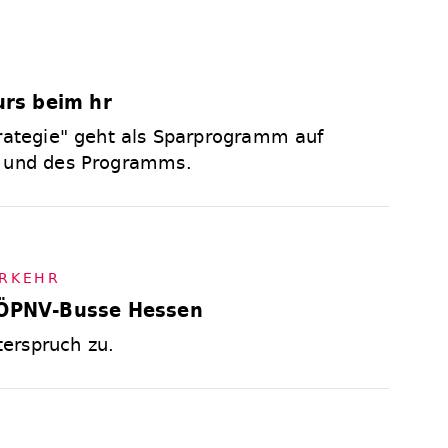
kurs beim hr
trategie" geht als Sparprogramm auf
n und des Programms.
R­KEHR
e ÖPNV-Busse Hessen
erspruch zu.