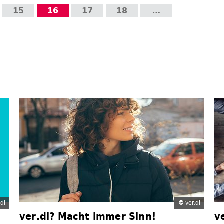
15
16
17
18
…
di
©
ver.di
ver.di? Macht immer Sinn!
v