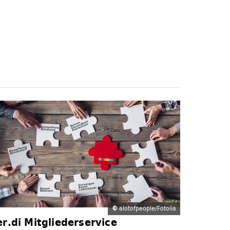
©
alotofpeople/Fotolia
er.di Mitgliederservice