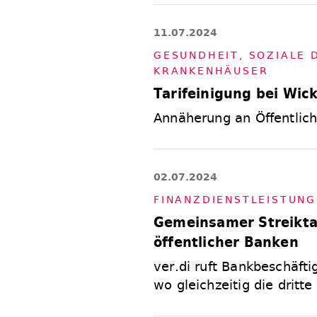
11.07.2024
GE­SUND­HEIT, SO­ZIA­LE
KRAN­KEN­HÄU­SER
Tarifeinigung bei Wick
Annäherung an Öffentliche
02.07.2024
FI­NANZ­DIENST­LEIS­TUN­
Gemeinsamer Streikta
öffentlicher Banken
ver.di ruft Bankbeschäfti
wo gleichzeitig die dritte