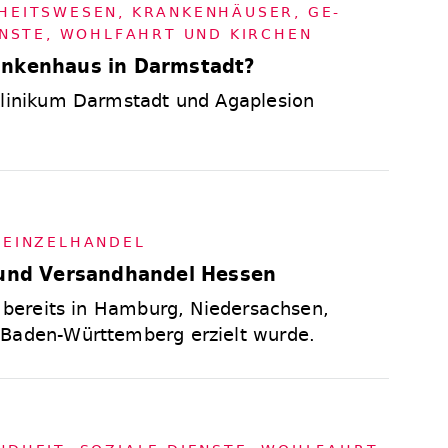
HEITS­WE­SEN
,
KRAN­KEN­HÄU­SER
,
GE­
IENS­TE, WOHL­FAHRT UND KIR­CHEN
ankenhaus in Darmstadt?
Klinikum Darmstadt und Agaplesion
,
EIN­ZEL­HAN­DEL
l-und Versandhandel Hessen
r bereits in Hamburg, Niedersachsen,
 Baden-Württemberg erzielt wurde.