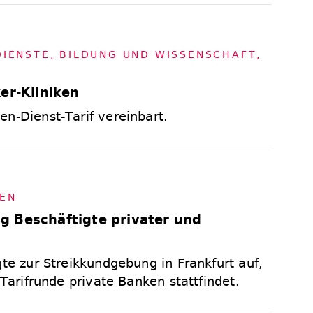
 DIENS­TE, BIL­DUNG UND WIS­SEN­SCHAFT
,
er-Kliniken
n-Dienst-Tarif vereinbart.
GEN
g Beschäftigte privater und
gte zur Streikkundgebung in Frankfurt auf,
 Tarifrunde private Banken stattfindet.