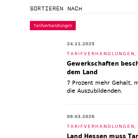
SORTIEREN NACH
Tarifverhandlungen
24.11.2025
TA­RIF­VER­HAND­LUN­GEN
Gewerkschaften besch
dem Land
7 Prozent mehr Gehalt, m
die Auszubildenden.
09.03.2026
TA­RIF­VER­HAND­LUN­GEN
Land Hessen muss Tar