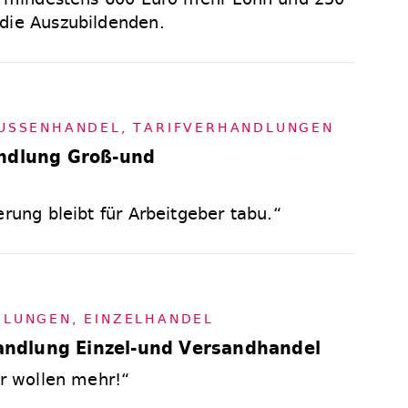
die Auszubildenden.
SSEN­HAN­DEL
,
TA­RIF­VER­HAND­LUN­GEN
andlung Groß-und
erung bleibt für Arbeitgeber tabu.“
D­LUN­GEN
,
EIN­ZEL­HAN­DEL
rhandlung Einzel-und Versandhandel
ir wollen mehr!“