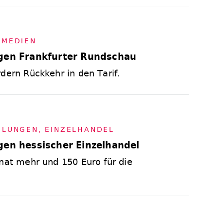
,
ME­DI­EN
ngen Frankfurter Rundschau
dern Rückkehr in den Tarif.
D­LUN­GEN
,
EIN­ZEL­HAN­DEL
gen hessischer Einzelhandel
onat mehr und 150 Euro für die