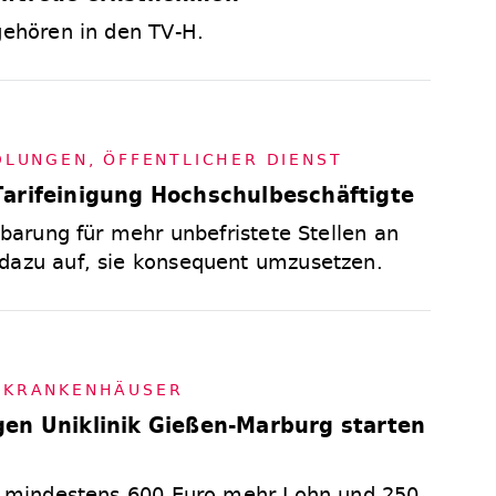
gehören in den TV-H.
D­LUN­GEN
,
ÖF­FENT­LI­CHER DIENST
arifeinigung Hochschulbeschäftigte
inbarung für mehr unbefristete Stellen an
dazu auf, sie konsequent umzusetzen.
,
KRAN­KEN­HÄU­SER
en Uniklinik Gießen-Marburg starten
t, mindestens 600 Euro mehr Lohn und 250