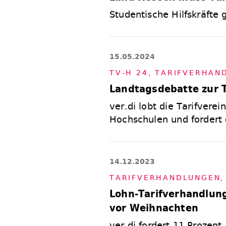
Studentische Hilfskräfte 
15.05.2024
TV-H 24
,
TA­RIF­VER­HAN
Landtagsdebatte zur T
ver.di lobt die Tarifvere
Hochschulen und fordert 
14.12.2023
TA­RIF­VER­HAND­LUN­GEN
Lohn-Tarifverhandlung
vor Weihnachten
ver.di fordert 11 Prozen