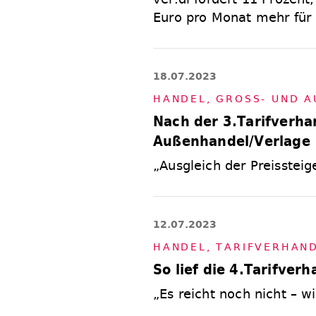
Euro pro Monat mehr für 
18.07.2023
HAN­DEL
,
GROSS- UND AU­
Nach der 3.Tarifverh
Außenhandel/Verlage
„Ausgleich der Preissteig
12.07.2023
HAN­DEL
,
TA­RIF­VER­HAN
So lief die 4.Tarifve
„Es reicht noch nicht – w