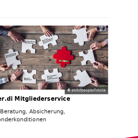
©
alotofpeople/Fotolia
er.di Mitgliederservice
Beratung, Absicherung,
onderkonditionen