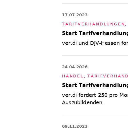
17.07.2023
TA­RIF­VER­HAND­LUN­GEN
Start Tarifverhandlu
ver.di und DJV-Hessen for
24.04.2026
HAN­DEL
,
TA­RIF­VER­HAN
Start Tarifverhandlun
ver.di fordert 250 pro M
Auszubildenden.
09.11.2023