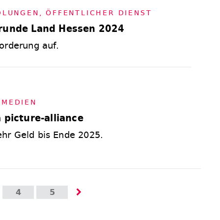
D­LUN­GEN
,
ÖF­FENT­LI­CHER DIENST
srunde Land Hessen 2024
orderung auf.
,
ME­DI­EN
 picture-alliance
hr Geld bis Ende 2025.
4
5