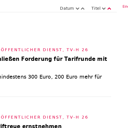
Ein
Datum
Titel
,
ÖF­FENT­LI­CHER DIENST
,
TV-H 26
ließen Forderung für Tarifrunde mit
indestens 300 Euro, 200 Euro mehr für
,
ÖF­FENT­LI­CHER DIENST
,
TV-H 26
iftreue ernstnehmen