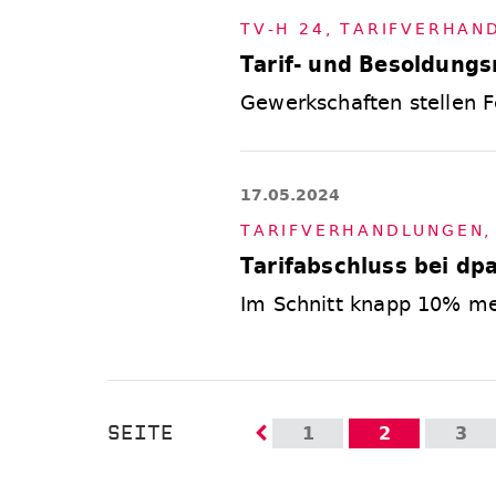
TV-H 24
,
TA­RIF­VER­HAN
Tarif- und Besoldung
Gewerkschaften stellen F
17.05.2024
TA­RIF­VER­HAND­LUN­GEN
Tarifabschluss bei dpa
Im Schnitt knapp 10% me
SEITE
1
2
3