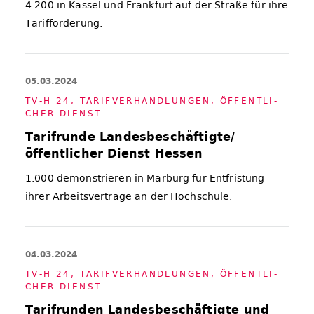
4.200 in Kassel und Frankfurt auf der Straße für ihre
Tarifforderung.
05.03.2024
TV-H 24
,
TA­RIF­VER­HAND­LUN­GEN
,
ÖF­FENT­LI­
CHER DIENST
Tarifrunde Landesbeschäftigte/
öffentlicher Dienst Hessen
1.000 demonstrieren in Marburg für Entfristung
ihrer Arbeitsverträge an der Hochschule.
04.03.2024
TV-H 24
,
TA­RIF­VER­HAND­LUN­GEN
,
ÖF­FENT­LI­
CHER DIENST
Tarifrunden Landesbeschäftigte und