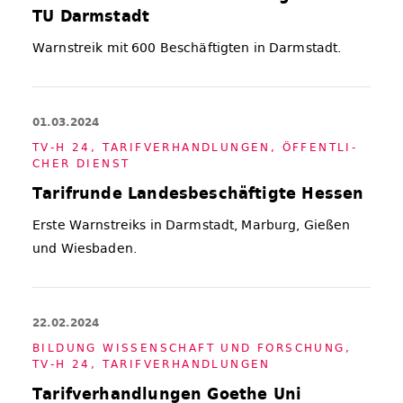
TU Darmstadt
Warnstreik mit 600 Beschäftigten in Darmstadt.
01.03.2024
TV-H 24
,
TA­RIF­VER­HAND­LUN­GEN
,
ÖF­FENT­LI­
CHER DIENST
Tarifrunde Landesbeschäftigte Hessen
Erste Warnstreiks in Darmstadt, Marburg, Gießen
und Wiesbaden.
22.02.2024
BIL­DUNG WIS­SEN­SCHAFT UND FOR­SCHUNG
,
TV-H 24
,
TA­RIF­VER­HAND­LUN­GEN
Tarifverhandlungen Goethe Uni