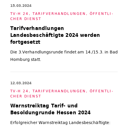
15.03.2024
TV-H 24
,
TA­RIF­VER­HAND­LUN­GEN
,
ÖF­FENT­LI­
CHER DIENST
Tarifverhandlungen
Landesbeschäftigte 2024 werden
fortgesetzt
Die 3.Verhandlungsrunde findet am 14./15.3. in Bad
Homburg statt.
12.03.2024
TV-H 24
,
TA­RIF­VER­HAND­LUN­GEN
,
ÖF­FENT­LI­
CHER DIENST
Warnstreiktag Tarif- und
Besoldungrunde Hessen 2024
Erfolgreicher Warnstreiktag Landesbeschäftigte: