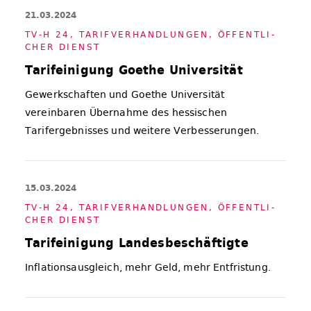
21.03.2024
TV-H 24
,
TA­RIF­VER­HAND­LUN­GEN
,
ÖF­FENT­LI­
CHER DIENST
Tarifeinigung Goethe Universität
Gewerkschaften und Goethe Universität
vereinbaren Übernahme des hessischen
Tarifergebnisses und weitere Verbesserungen.
15.03.2024
TV-H 24
,
TA­RIF­VER­HAND­LUN­GEN
,
ÖF­FENT­LI­
CHER DIENST
Tarifeinigung Landesbeschäftigte
Inflationsausgleich, mehr Geld, mehr Entfristung.