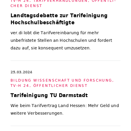
TV-H 24
,
TA­RIF­VER­HAND­LUN­GEN
,
ÖF­FENT­LI­
CHER DIENST
Landtagsdebatte zur Tarifeinigung
Hochschulbeschäftigte
ver.di lobt die Tarifvereinbarung für mehr
unbefristete Stellen an Hochschulen und fordert
dazu auf, sie konsequent umzusetzen.
25.03.2024
BIL­DUNG WIS­SEN­SCHAFT UND FOR­SCHUNG
,
TV-H 24
,
ÖF­FENT­LI­CHER DIENST
Tarifeinigung TU Darmstadt
Wie beim Tarifvertrag Land Hessen: Mehr Geld und
weitere Verbesserungen.