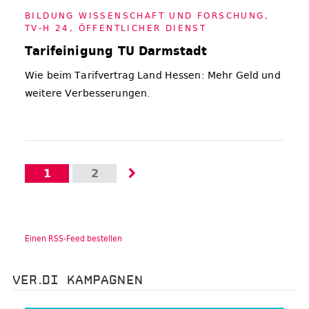
BIL­DUNG WIS­SEN­SCHAFT UND FOR­SCHUNG
,
TV-H 24
,
ÖF­FENT­LI­CHER DIENST
Tarifeinigung TU Darmstadt
Wie beim Tarifvertrag Land Hessen: Mehr Geld und
weitere Verbesserungen.
1
2
Einen RSS-Feed bestellen
VER.DI KAMPAGNEN