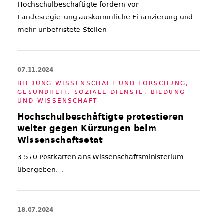
Hochschulbeschäftigte fordern von
Landesregierung auskömmliche Finanzierung und
mehr unbefristete Stellen.
07.11.2024
BIL­DUNG WIS­SEN­SCHAFT UND FOR­SCHUNG
,
GE­SUND­HEIT, SO­ZIA­LE DIENS­TE, BIL­DUNG
UND WIS­SEN­SCHAFT
Hochschulbeschäftigte protestieren
weiter gegen Kürzungen beim
Wissenschaftsetat
3.570 Postkarten ans Wissenschaftsministerium
übergeben. .
18.07.2024