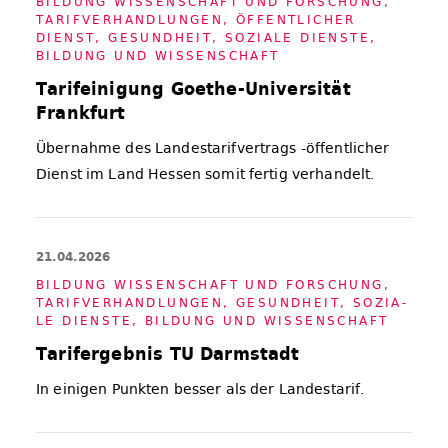
BIL­DUNG WIS­SEN­SCHAFT UND FOR­SCHUNG
,
TA­RIF­VER­HAND­LUN­GEN
,
ÖF­FENT­LI­CHER
DIENST
,
GE­SUND­HEIT, SO­ZIA­LE DIENS­TE,
BIL­DUNG UND WIS­SEN­SCHAFT
Tarifeinigung Goethe-Universität
Frankfurt
Übernahme des Landestarifvertrags -öffentlicher
Dienst im Land Hessen somit fertig verhandelt.
21.04.2026
BIL­DUNG WIS­SEN­SCHAFT UND FOR­SCHUNG
,
TA­RIF­VER­HAND­LUN­GEN
,
GE­SUND­HEIT, SO­ZIA­
LE DIENS­TE, BIL­DUNG UND WIS­SEN­SCHAFT
Tarifergebnis TU Darmstadt
In einigen Punkten besser als der Landestarif.