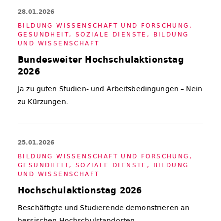
28.01.2026
BIL­DUNG WIS­SEN­SCHAFT UND FOR­SCHUNG
,
GE­SUND­HEIT, SO­ZIA­LE DIENS­TE, BIL­DUNG
UND WIS­SEN­SCHAFT
Bundesweiter Hochschulaktionstag
2026
Ja zu guten Studien- und Arbeitsbedingungen – Nein
zu Kürzungen.
25.01.2026
BIL­DUNG WIS­SEN­SCHAFT UND FOR­SCHUNG
,
GE­SUND­HEIT, SO­ZIA­LE DIENS­TE, BIL­DUNG
UND WIS­SEN­SCHAFT
Hochschulaktionstag 2026
Beschäftigte und Studierende demonstrieren an
hessischen Hochschulstandorten.