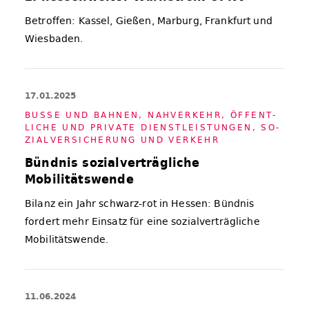
Betroffen: Kassel, Gießen, Marburg, Frankfurt und
Wiesbaden.
17.01.2025
BUS­SE UND BAH­NEN
,
NAH­VER­KEHR
,
ÖF­FENT­
LI­CHE UND PRI­VA­TE DIENST­LEIS­TUN­GEN, SO­
ZI­AL­VER­SI­CHE­RUNG UND VER­KEHR
Bündnis sozialverträgliche
Mobilitätswende
Bilanz ein Jahr schwarz-rot in Hessen: Bündnis
fordert mehr Einsatz für eine sozialverträgliche
Mobilitätswende.
11.06.2024