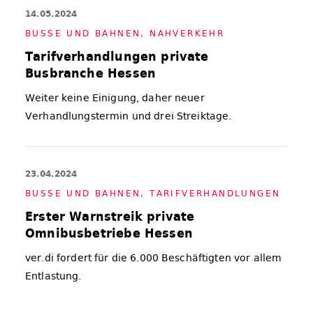
14.05.2024
BUS­SE UND BAH­NEN
,
NAH­VER­KEHR
Tarifverhandlungen private
Busbranche Hessen
Weiter keine Einigung, daher neuer
Verhandlungstermin und drei Streiktage.
23.04.2024
BUS­SE UND BAH­NEN
,
TA­RIF­VER­HAND­LUN­GEN
Erster Warnstreik private
Omnibusbetriebe Hessen
ver.di fordert für die 6.000 Beschäftigten vor allem
Entlastung.