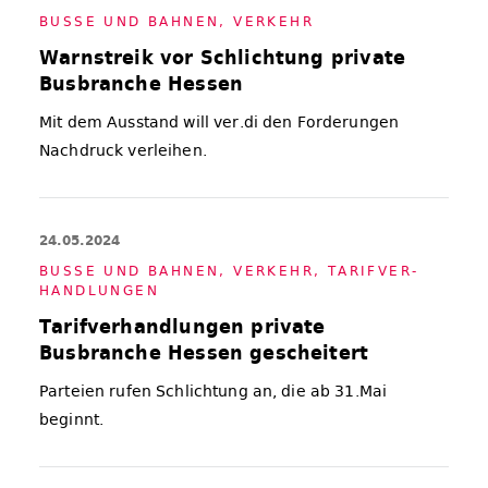
BUS­SE UND BAH­NEN
,
VER­KEHR
Warnstreik vor Schlichtung private
Busbranche Hessen
Mit dem Ausstand will ver.di den Forderungen
Nachdruck verleihen.
24.05.2024
BUS­SE UND BAH­NEN
,
VER­KEHR
,
TA­RIF­VER­
HAND­LUN­GEN
Tarifverhandlungen private
Busbranche Hessen gescheitert
Parteien rufen Schlichtung an, die ab 31.Mai
beginnt.