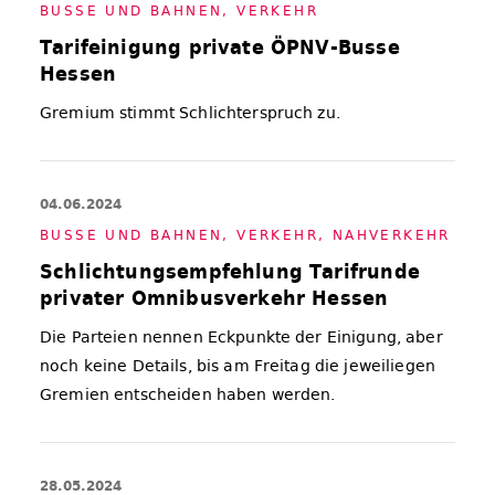
BUS­SE UND BAH­NEN
,
VER­KEHR
Tarifeinigung private ÖPNV-Busse
Hessen
Gremium stimmt Schlichterspruch zu.
04.06.2024
BUS­SE UND BAH­NEN
,
VER­KEHR
,
NAH­VER­KEHR
Schlichtungsempfehlung Tarifrunde
privater Omnibusverkehr Hessen
Die Parteien nennen Eckpunkte der Einigung, aber
noch keine Details, bis am Freitag die jeweiliegen
Gremien entscheiden haben werden.
28.05.2024