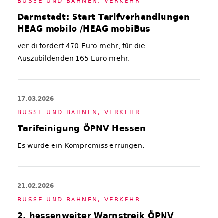
BUS­SE UND BAH­NEN
,
VER­KEHR
Darmstadt: Start Tarifverhandlungen
HEAG mobilo /HEAG mobiBus
ver.di fordert 470 Euro mehr, für die
Auszubildenden 165 Euro mehr.
17.03.2026
BUS­SE UND BAH­NEN
,
VER­KEHR
Tarifeinigung ÖPNV Hessen
Es wurde ein Kompromiss errungen.
21.02.2026
BUS­SE UND BAH­NEN
,
VER­KEHR
2. hessenweiter Warnstreik ÖPNV