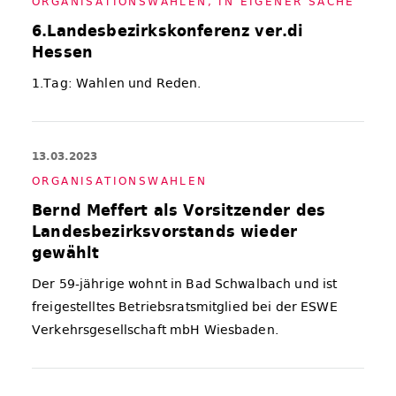
OR­GA­NI­SA­TI­ONS­WAH­LEN
,
IN EI­GE­NER SA­CHE
6.Landesbezirkskonferenz ver.di
Hessen
1.Tag: Wahlen und Reden.
13.03.2023
OR­GA­NI­SA­TI­ONS­WAH­LEN
Bernd Meffert als Vorsitzender des
Landesbezirksvorstands wieder
gewählt
Der 59-jährige wohnt in Bad Schwalbach und ist
freigestelltes Betriebsratsmitglied bei der ESWE
Verkehrsgesellschaft mbH Wiesbaden.