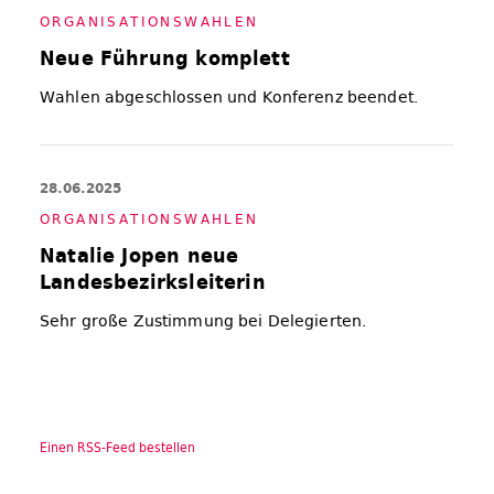
OR­GA­NI­SA­TI­ONS­WAH­LEN
Neue Führung komplett
Wahlen abgeschlossen und Konferenz beendet.
28.06.2025
OR­GA­NI­SA­TI­ONS­WAH­LEN
Natalie Jopen neue
Landesbezirksleiterin
Sehr große Zustimmung bei Delegierten.
Einen RSS-Feed bestellen