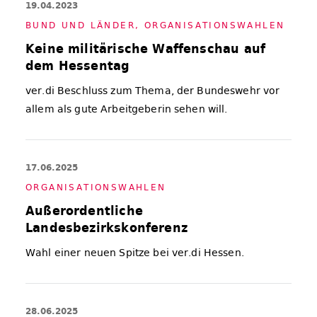
19.04.2023
BUND UND LÄN­DER
,
OR­GA­NI­SA­TI­ONS­WAH­LEN
Keine militärische Waffenschau auf
dem Hessentag
ver.di Beschluss zum Thema, der Bundeswehr vor
allem als gute Arbeitgeberin sehen will.
17.06.2025
OR­GA­NI­SA­TI­ONS­WAH­LEN
Außerordentliche
Landesbezirkskonferenz
Wahl einer neuen Spitze bei ver.di Hessen.
28.06.2025