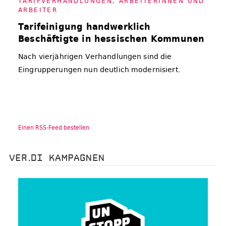
TA­RIF­VER­HAND­LUN­GEN
,
AR­BEI­TE­RIN­NEN UND
AR­BEI­TER
Tarifeinigung handwerklich
Beschäftigte in hessischen Kommunen
Nach vierjährigen Verhandlungen sind die
Eingrupperungen nun deutlich modernisiert.
Einen RSS-Feed bestellen
VER.DI KAMPAGNEN