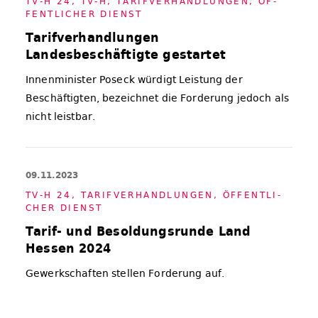
TV-H 24
,
TV-H
,
TA­RIF­VER­HAND­LUN­GEN
,
ÖF­
FENT­LI­CHER DIENST
Tarifverhandlungen
Landesbeschäftigte gestartet
Innenminister Poseck würdigt Leistung der
Beschäftigten, bezeichnet die Forderung jedoch als
nicht leistbar.
09.11.2023
TV-H 24
,
TA­RIF­VER­HAND­LUN­GEN
,
ÖF­FENT­LI­
CHER DIENST
Tarif- und Besoldungsrunde Land
Hessen 2024
Gewerkschaften stellen Forderung auf.