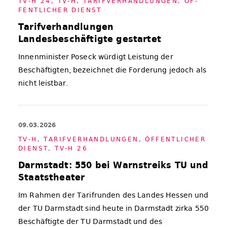
TV-H 24
,
TV-H
,
TA­RIF­VER­HAND­LUN­GEN
,
ÖF­
FENT­LI­CHER DIENST
Tarifverhandlungen
Landesbeschäftigte gestartet
Innenminister Poseck würdigt Leistung der
Beschäftigten, bezeichnet die Forderung jedoch als
nicht leistbar.
09.03.2026
TV-H
,
TA­RIF­VER­HAND­LUN­GEN
,
ÖF­FENT­LI­CHER
DIENST
,
TV-H 26
Darmstadt: 550 bei Warnstreiks TU und
Staatstheater
Im Rahmen der Tarifrunden des Landes Hessen und
der TU Darmstadt sind heute in Darmstadt zirka 550
Beschäftigte der TU Darmstadt und des