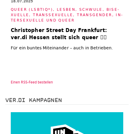
18.07.2025
QUEER (LSBTI­Q*)
,
LES­BEN, SCHWU­LE, BI­SE­
XU­EL­LE, TRANS­SE­XU­EL­LE, TRANS­GEN­DER, IN­
TER­SE­XU­EL­LE UND QUEER
Christopher Street Day Frankfurt:
ver.di Hessen stellt sich queer 🏳‍🌈
Für ein buntes Miteinander – auch in Betrieben.
Einen RSS-Feed bestellen
VER.DI KAMPAGNEN