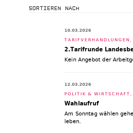
SORTIEREN NACH
10.03.2026
TA­RIF­VER­HAND­LUN­GEN
2.Tarifrunde Landesbe
Kein Angebot der Arbeitge
12.03.2026
PO­LI­TIK & WIRT­SCHAFT
Wahlaufruf
Am Sonntag wählen gehe
leben.