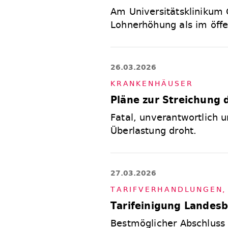
Am Universitätsklinikum
Lohnerhöhung als im öffe
26.03.2026
KRAN­KEN­HÄU­SER
Pläne zur Streichung 
Fatal, unverantwortlich u
Überlastung droht.
27.03.2026
TA­RIF­VER­HAND­LUN­GEN
Tarifeinigung Landesb
Bestmöglicher Abschluss