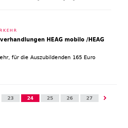
R­KEHR
ifverhandlungen HEAG mobilo /HEAG
mehr, für die Auszubildenden 165 Euro
23
24
25
26
27