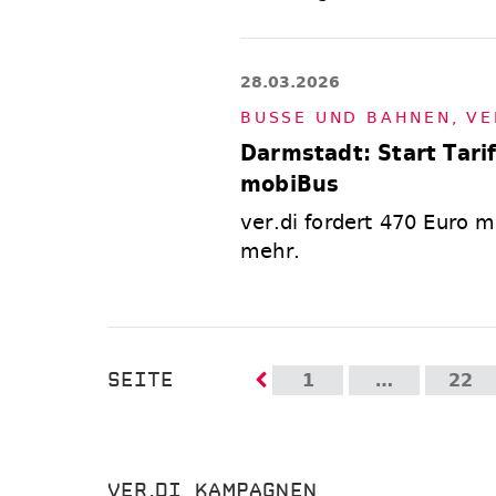
28.03.2026
BUS­SE UND BAH­NEN
,
VE
Darmstadt: Start Tar
mobiBus
ver.di fordert 470 Euro 
mehr.
SEITE
1
…
22
VER.DI KAMPAGNEN