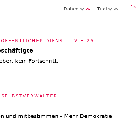
Ein
Datum
Titel
,
ÖF­FENT­LI­CHER DIENST
,
TV-H 26
schäftigte
ber, kein Fortschritt.
,
SELBST­VER­WAL­TER
n und mitbestimmen - Mehr Demokratie