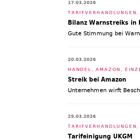
17.03.2026
TA­RIF­VER­HAND­LUN­GEN
Bilanz Warnstreiks in
Gute Stimmung bei Warnst
20.03.2026
HAN­DEL
,
AMA­ZON
,
EIN­Z
Streik bei Amazon
Unternehmen wirft Beschä
25.03.2026
TA­RIF­VER­HAND­LUN­GEN
Tarifeinigung UKGM