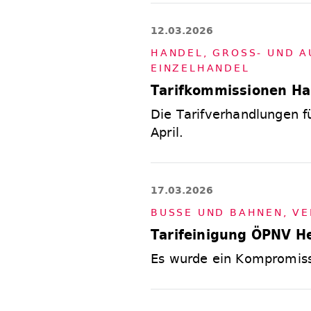
12.03.2026
HAN­DEL
,
GROSS- UND AU­
EIN­ZEL­HAN­DEL
Tarifkommissionen Ha
Die Tarifverhandlungen 
April.
17.03.2026
BUS­SE UND BAH­NEN
,
VE
Tarifeinigung ÖPNV H
Es wurde ein Kompromiss