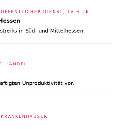
,
ÖF­FENT­LI­CHER DIENST
,
TV-H 26
 Hessen
reiks in Süd- und Mittelhessen.
EL­HAN­DEL
ftigten Unproduktivität vor.
,
KRAN­KEN­HÄU­SER