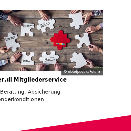
©
alotofpeople/Fotolia
er.di Mitgliederservice
Beratung, Absicherung,
onderkonditionen