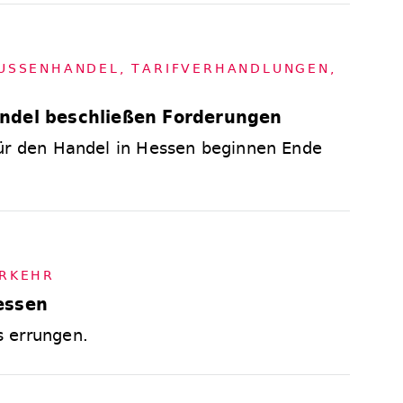
SSEN­HAN­DEL
,
TA­RIF­VER­HAND­LUN­GEN
,
ndel beschließen Forderungen
für den Handel in Hessen beginnen Ende
R­KEHR
essen
 errungen.