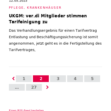
12.05.2023
PFLE­GE
,
KRAN­KEN­HÄU­SER
UKGM: ver.di Mitglieder stimmen
Tarifeinigung zu
Das Verhandlungsergebnis für einen Tarifvertrag
Entlastung und Beschäftigungssicherung ist somit
angenommen, jetzt geht es in die Fertigstellung des
Tarifvertrages,
1
2
3
4
5
…
27
Einen RSS-Feed bestellen