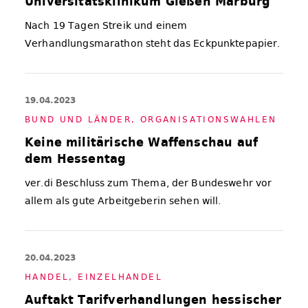
Universitätsklinikum Gießen Marburg
Nach 19 Tagen Streik und einem
Verhandlungsmarathon steht das Eckpunktepapier.
19.04.2023
BUND UND LÄN­DER
,
OR­GA­NI­SA­TI­ONS­WAH­LEN
Keine militärische Waffenschau auf
dem Hessentag
ver.di Beschluss zum Thema, der Bundeswehr vor
allem als gute Arbeitgeberin sehen will.
20.04.2023
HAN­DEL
,
EIN­ZEL­HAN­DEL
Auftakt Tarifverhandlungen hessischer