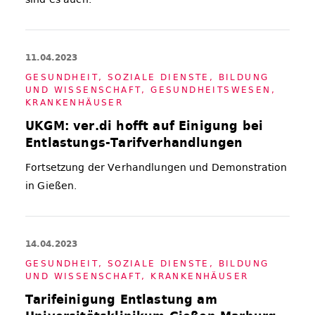
11.04.2023
GE­SUND­HEIT, SO­ZIA­LE DIENS­TE, BIL­DUNG
UND WIS­SEN­SCHAFT
,
GE­SUND­HEITS­WE­SEN
,
KRAN­KEN­HÄU­SER
UKGM: ver.di hofft auf Einigung bei
Entlastungs-Tarifverhandlungen
Fortsetzung der Verhandlungen und Demonstration
in Gießen.
14.04.2023
GE­SUND­HEIT, SO­ZIA­LE DIENS­TE, BIL­DUNG
UND WIS­SEN­SCHAFT
,
KRAN­KEN­HÄU­SER
Tarifeinigung Entlastung am