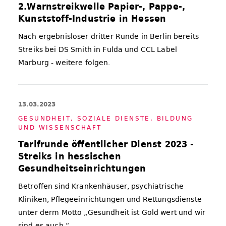
2.Warnstreikwelle Papier-, Pappe-,
Kunststoff-Industrie in Hessen
Nach ergebnisloser dritter Runde in Berlin bereits
Streiks bei DS Smith in Fulda und CCL Label
Marburg - weitere folgen.
13.03.2023
GE­SUND­HEIT, SO­ZIA­LE DIENS­TE, BIL­DUNG
UND WIS­SEN­SCHAFT
Tarifrunde öffentlicher Dienst 2023 -
Streiks in hessischen
Gesundheitseinrichtungen
Betroffen sind Krankenhäuser, psychiatrische
Kliniken, Pflegeeinrichtungen und Rettungsdienste
unter derm Motto „Gesundheit ist Gold wert und wir
sind es auch.“