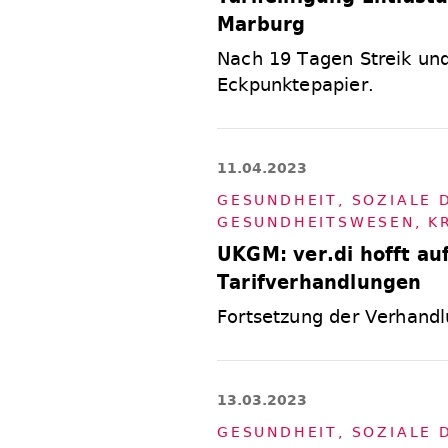
Marburg
Nach 19 Tagen Streik un
Eckpunktepapier.
11.04.2023
GE­SUND­HEIT, SO­ZIA­LE
GE­SUND­HEITS­WE­SEN
,
K
UKGM: ver.di hofft au
Tarifverhandlungen
Fortsetzung der Verhand
13.03.2023
GE­SUND­HEIT, SO­ZIA­LE