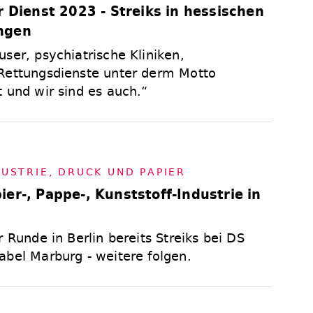
r Dienst 2023 - Streiks in hessischen
ngen
ser, psychiatrische Kliniken,
 Rettungsdienste unter derm Motto
 und wir sind es auch.“
US­TRIE
,
DRUCK UND PA­PIER
er-, Pappe-, Kunststoff-Industrie in
r Runde in Berlin bereits Streiks bei DS
abel Marburg - weitere folgen.