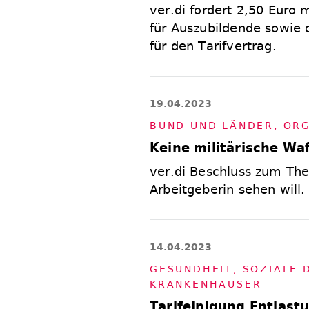
ver.di fordert 2,50 Euro
für Auszubildende sowie 
für den Tarifvertrag.
19.04.2023
BUND UND LÄN­DER
,
OR­G
Keine militärische W
ver.di Beschluss zum Th
Arbeitgeberin sehen will.
14.04.2023
GE­SUND­HEIT, SO­ZIA­LE
KRAN­KEN­HÄU­SER
Tarifeinigung Entlast