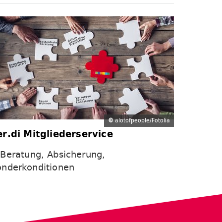
©
alotofpeople/Fotolia
er.di Mitgliederservice
Beratung, Absicherung,
onderkonditionen