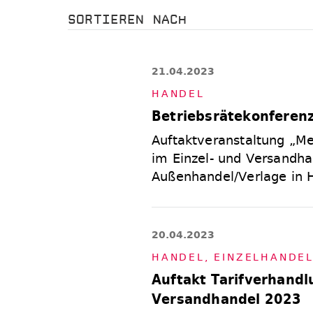
SORTIEREN NACH
21.04.2023
HAN­DEL
Betriebsrätekonferen
Auftaktveranstaltung „Me
im Einzel- und Versandha
Außenhandel/Verlage in H
20.04.2023
HAN­DEL
,
EIN­ZEL­HAN­DE
Auftakt Tarifverhandl
Versandhandel 2023