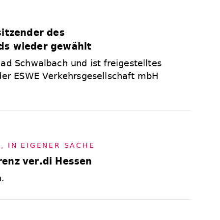
N
sitzender des
ds wieder gewählt
ad Schwalbach und ist freigestelltes
 der ESWE Verkehrsgesellschaft mbH
N
,
IN EI­GE­NER SA­CHE
renz ver.di Hessen
.