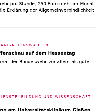
 mehr pro Stunde, 250 Euro mehr im Monat
die Erklärung der Allgemeinverbindlichkeit
A­NI­SA­TI­ONS­WAH­LEN
affenschau auf dem Hessentag
ema, der Bundeswehr vor allem als gute
 DIENS­TE, BIL­DUNG UND WIS­SEN­SCHAFT
,
ung am Universitätsklinikum Gießen