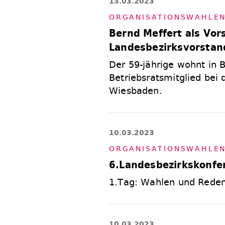
13.03.2023
OR­GA­NI­SA­TI­ONS­WAH­LE
Bernd Meffert als Vor
Landesbezirksvorstan
Der 59-jährige wohnt in B
Betriebsratsmitglied bei
Wiesbaden.
10.03.2023
OR­GA­NI­SA­TI­ONS­WAH­LE
6.Landesbezirkskonfe
1.Tag: Wahlen und Reden
10.03.2023