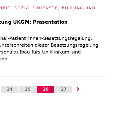
HEIT, SO­ZIA­LE DIENS­TE, BIL­DUNG UND
tung UKGM: Präsentation
nal-Patient*innen-Besetzungsregelung,
Unterschreiten dieser Besetzungsregelung
rsonalaufbau fürs Uniklinikum sind
gen.
24
25
26
27