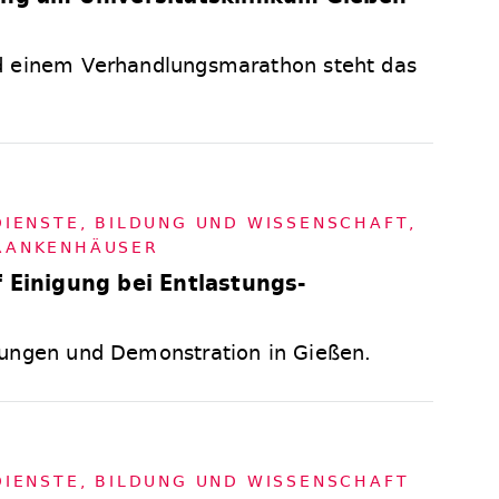
d einem Verhandlungsmarathon steht das
 DIENS­TE, BIL­DUNG UND WIS­SEN­SCHAFT
,
RAN­KEN­HÄU­SER
f Einigung bei Entlastungs-
lungen und Demonstration in Gießen.
 DIENS­TE, BIL­DUNG UND WIS­SEN­SCHAFT