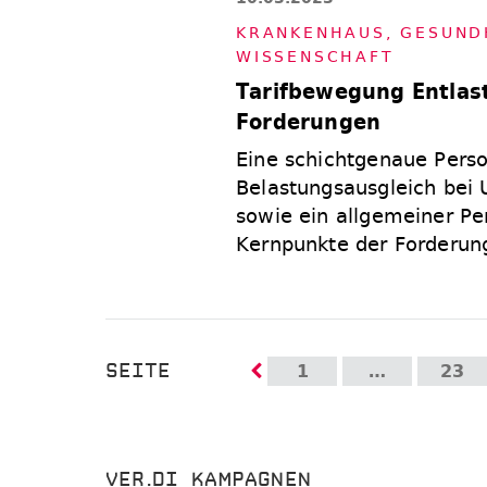
KRAN­KEN­HAUS
,
GE­SUND­
WIS­SEN­SCHAFT
Tarifbewegung Entlas
Forderungen
Eine schichtgenaue Perso
Belastungsausgleich bei 
sowie ein allgemeiner Pe
Kernpunkte der Forderun
SEITE
1
…
23
VER.DI KAMPAGNEN