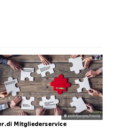
©
alotofpeople/Fotolia
er.di Mitgliederservice