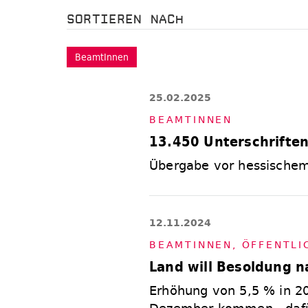
SORTIEREN NACH
BeamtInnen
25.02.2025
BE­AM­TIN­NEN
13.450 Unterschrifte
Übergabe vor hessischem
12.11.2024
BE­AM­TIN­NEN
,
ÖF­FENT­L
Land will Besoldung n
Erhöhung von 5,5 % in 20