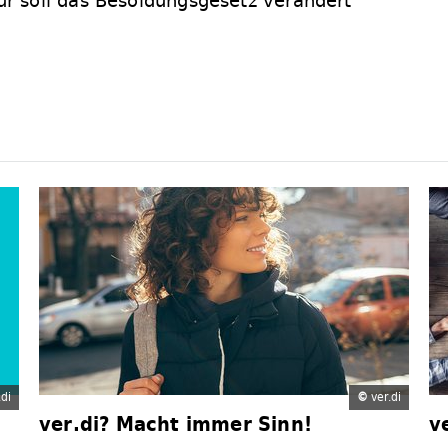
 soll das Besoldungsgesetz verändert
di
©
ver.di
ver.di? Macht immer Sinn!
v