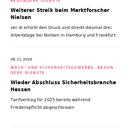
BE­SON­DE­RE DIENS­TE
Weiterer Streik beim Marktforscher
Nielsen
ver.di erhöht den Druck und streikt diesmal drei
Arbeitstage bei Nielsen in Hamburg und Frankfurt.
08.11.2024
WACH- UND SI­CHER­HEITS­GE­WER­BE
,
BE­SON­
DE­RE DIENS­TE
Wieder Abschluss Sicherheitsbranche
Hessen
Tarifvertrag für 2025 bereits während
Friedenspflicht abgeschlossen.